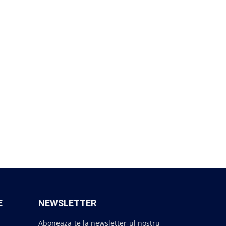
E
NEWSLETTER
Aboneaza-te la newsletter-ul nostru